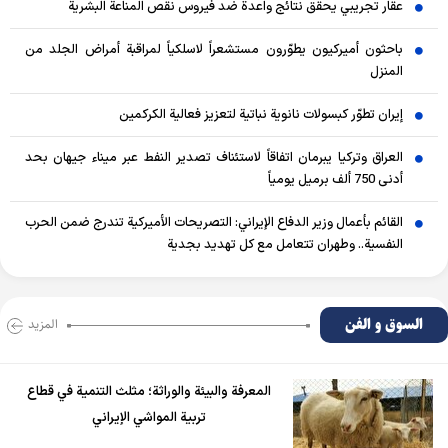
عقار تجريبي يحقق نتائج واعدة ضد فيروس نقص المناعة البشرية
باحثون أميركيون يطوّرون مستشعراً لاسلكياً لمراقبة أمراض الجلد من
المنزل
إيران تطوّر كبسولات نانوية نباتية لتعزيز فعالية الكركمين
العراق وتركيا يبرمان اتفاقاً لاستئناف تصدير النفط عبر ميناء جيهان بحد
أدنى 750 ألف برميل يومياً
القائم بأعمال وزير الدفاع الإيراني: التصريحات الأميركية تندرج ضمن الحرب
النفسية.. وطهران تتعامل مع كل تهديد بجدية
السوق و الفن
المزید
المعرفة والبيئة والوراثة؛ مثلث التنمية في قطاع
تربية المواشي الإيراني