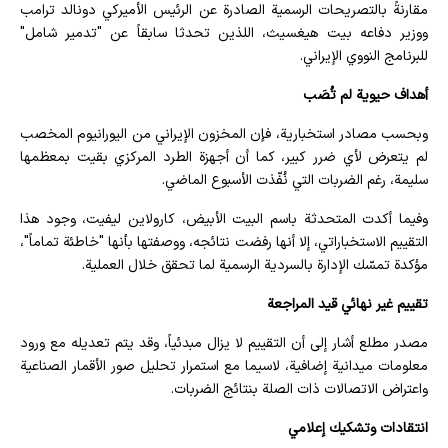
مقارنةً بالتصريحات الرسمية الصادرة عن الرئيس الأميركي دونالد ترامب
ووزير دفاعه بيت هيغسيث، اللذين تحدثا سابقاً عن "تدمير شامل"
للبرنامج النووي الإيراني.
أهداف حيوية لم تُصَب
وبحسب مصادر استخبارية، فإن المخزون الإيراني من اليورانيوم المخصب
لم يتعرض لأي ضرر كبير، كما أن أجهزة الطرد المركزي بقيت بمعظمها
سليمة، رغم الضربات التي نُفّذت الأسبوع الماضي.
وفيما أكدت المتحدثة باسم البيت الأبيض، كارولاين ليفيت، وجود هذا
التقييم الاستخباراتي، إلا أنها رفضت نتائجه، ووصفتها بأنها "خاطئة تماماً"،
مؤكدة تمسّك الإدارة بالسردية الرسمية لما تحقق خلال العملية.
تقييم غير نهائي قيد المراجعة
مصدر مطلع أشار إلى أن التقييم لا يزال مبدئياً، وقد يتم تعديله مع ورود
معلومات ميدانية إضافية، لاسيما مع استمرار تحليل صور الأقمار الصناعية
واعتراض الاتصالات ذات الصلة بنتائج الضربات.
انتقادات وتشكيك إعلامي