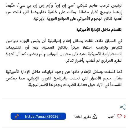
الرئيس ترامب هاجم شبكتي "سي إن إن" و"إم إس إن بي سي"، متّهماً
إياهما بترويج أخبار مضللة، وذلك على خلفية تقاريرهما التي قللت من
أهمية نتائج الهجوم الأميركي على المواقع النووية الإيرانية.
انقسام داخل الإدارة الأميركية
في السياق ذاته، نقلت وسائل إعلام إسرائيلية أن رئيس الوزراء بنيامين
نتنياهو وترامب احتفلا مبكراً بنتائج العملية، رغم أن التقييمات
الاستخباراتية الأميركية تفيد بأن مخزون اليورانيوم لم يتضرر، كما أن أجهزة
الطرد المركزي لم تُصَب بأضرار تذكر.
كما كشفت وسائل الإعلام ذاتها عن وجود تباينات داخل الإدارة الأميركية
بشأن حجم الأضرار التي لحقت بالبرنامج النووي الإيراني، مما يعكس
انقساماً في الآراء حول فعالية الضربات وجدواها الاستراتيجية.
أحب
0
تقرير الخطأ