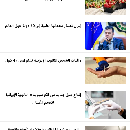
إيران تُصدّر معداتها الطبية إلى 60 دولة حول العالم
واقيات الشمس النانوية الإيرانية تغزو اسواق 4 دول
إنتاج جيل جديد من الكومبوزيتات النانوية الإيرانية
لترميم الأسنان
الحد من ضحايا الزلازل باستخدام "أسرّة مقاومة