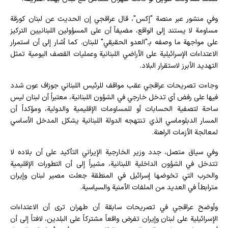
وفي منشور عبر منصة "إكس"، قال عراقجي إن الحديث عن لبنان كورقة
مساومة لا يستند إلى الواقع، مضيفاً أن على المسؤولين اللبنانيين التركيز
على مواجهة ما وصفه بـ"العدو الحقيقي" للبنان. كما أشار إلى أن استمرار
الاعتداءات الإسرائيلية على الأراضي اللبنانية وعمليات القصف اليومية تمثل
التهديد الأبرز لاستقرار البلاد.
وجاءت تصريحات عراقجي عقب مواقف للرئيس اللبناني جوزاف عون شدد
فيها على رفض أي تدخل خارجي في الشؤون اللبنانية، معتبراً أن لبنان ليس
ساحة لتصفية الحسابات أو للمساومات الإقليمية والدولية، ومؤكداً أن
المسار الدبلوماسي الذي تنتهجه الدولة اللبنانية يشكل المدخل الأساسي
لمعالجة الأزمات الراهنة.
وفي سياق متصل، جدد وزير الخارجية الإيراني التأكيد على أن بلاده لا
تتدخل في الشؤون الداخلية اللبنانية، مشيراً إلى أن التطورات الإقليمية
والحرب التي تخوضها إسرائيل في المنطقة جعلت مصير لبنان وإيران
مترابطاً في العديد من الملفات الأمنية والسياسية.
وأوضح عراقجي في تصريحات سابقة أن طهران ترى أن الاعتداءات
الإسرائيلية على لبنان وإيران تفرض واقعاً مشتركاً على البلدين، لافتاً إلى أن