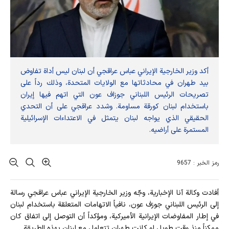
أكد وزير الخارجية الإيراني عباس عراقجي أن لبنان ليس أداة تفاوض
بيد طهران في محادثاتها مع الولايات المتحدة، وذلك رداً على
تصريحات الرئيس اللبناني جوزاف عون التي اتهم فيها إيران
باستخدام لبنان كورقة مساومة. وشدد عراقجي على أن التحدي
الحقيقي الذي يواجه لبنان يتمثل في الاعتداءات الإسرائيلية
المستمرة على أراضيه.
رمز الخبر : 9657
أفادت وکالة آنا الإخباریة، وجّه وزير الخارجية الإيراني عباس عراقجي رسالة
إلى الرئيس اللبناني جوزف عون، نافياً الاتهامات المتعلقة باستخدام لبنان
في إطار المفاوضات الإيرانية الأميركية، ومؤكداً أن التوصل إلى اتفاق كان
ممكناً منذ وقت طويل لو كانت طهران تتعامل مع لبنان بهذه الطريقة.