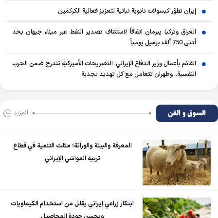
إيران تطوّر كبسولات نانوية نباتية لتعزيز فعالية الكركمين
العراق وتركيا يبرمان اتفاقاً لاستئناف تصدير النفط عبر ميناء جيهان بحد
أدنى 750 ألف برميل يومياً
القائم بأعمال وزير الدفاع الإيراني: التصريحات الأميركية تندرج ضمن الحرب
النفسية.. وطهران تتعامل مع كل تهديد بجدية
السوق و الفن
المزید
المعرفة والبيئة والوراثة؛ مثلث التنمية في قطاع
تربية المواشي الإيراني
ابتكار زراعي إيراني يقلل من استخدام الكيماويات
ويحسن جودة المحاصيل