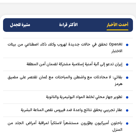
أحدث الأخبار
الأکثر قراءة
مثيرة للجدل
OpenAI تحقق في حالات جديدة لهروب وكلاء ذكاء اصطناعي من بيئات
الاختبار
إيران تدعو إلى آلية أمنية إسلامية مشتركة لضمان أمن المنطقة
بقائي: لا محادثات مع واشنطن والمباحثات مع عُمان تقتصر على مضيق
هرمز
تطوير جهاز محلي لخلط المواد البوليمرية والنانوية
عقار تجريبي يحقق نتائج واعدة ضد فيروس نقص المناعة البشرية
باحثون أميركيون يطوّرون مستشعراً لاسلكياً لمراقبة أمراض الجلد من
المنزل