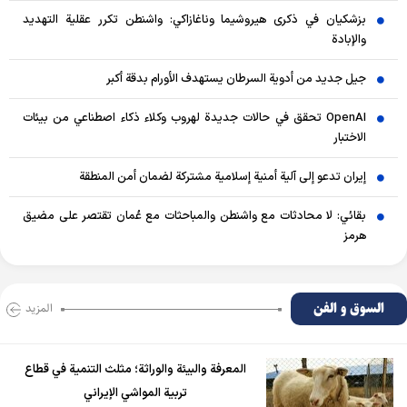
بزشكيان في ذكرى هيروشيما وناغازاكي: واشنطن تكرر عقلية التهديد
والإبادة
جيل جديد من أدوية السرطان يستهدف الأورام بدقة أكبر
OpenAI تحقق في حالات جديدة لهروب وكلاء ذكاء اصطناعي من بيئات
الاختبار
إيران تدعو إلى آلية أمنية إسلامية مشتركة لضمان أمن المنطقة
بقائي: لا محادثات مع واشنطن والمباحثات مع عُمان تقتصر على مضيق
هرمز
السوق و الفن
المزید
المعرفة والبيئة والوراثة؛ مثلث التنمية في قطاع
تربية المواشي الإيراني