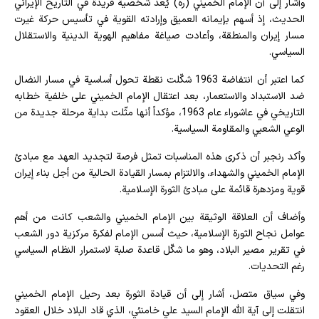
وأشار إلى أن الإمام الخميني (ره) يُعد شخصية فريدة في التاريخ الإيراني
الحديث، إذ أسهم بإيمانه العميق وإرادته القوية في تأسيس حركة غيرت
مسار إيران والمنطقة، وأعادت صياغة مفاهيم الهوية الدينية والاستقلال
السياسي.
كما اعتبر أن انتفاضة 1963 شكّلت نقطة تحول أساسية في مسار النضال
ضد الاستبداد والاستعمار، بعد اعتقال الإمام الخميني على خلفية خطابه
التاريخي في عاشوراء عام 1963، مؤكداً أنها مثّلت بداية مرحلة جديدة من
الوعي الشعبي والمقاومة السياسية.
وأكد رنجبر أن ذكرى هذه المناسبات تمثل فرصة لتجديد العهد مع مبادئ
الإمام الخميني والشهداء، والالتزام بمسار القيادة الحالية من أجل بناء إيران
قوية ومزدهرة قائمة على مبادئ الثورة الإسلامية.
وأضاف أن العلاقة الوثيقة بين الإمام الخميني والشعب كانت من أهم
عوامل نجاح الثورة الإسلامية، حيث أسس الإمام لفكرة مركزية دور الشعب
في تقرير مصير البلاد، وهو ما شكّل قاعدة صلبة لاستمرار النظام السياسي
رغم التحديات.
وفي سياق متصل، أشار إلى أن قيادة الثورة بعد رحيل الإمام الخميني
انتقلت إلى آية الله الإمام السيد علي خامنئي، الذي قاد البلاد خلال العقود