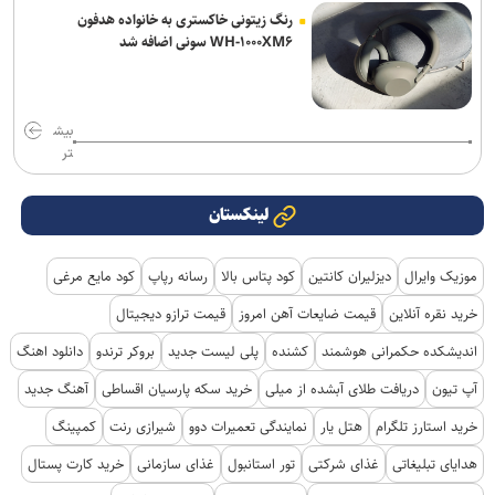
رنگ زیتونی خاکستری به خانواده هدفون
WH-۱۰۰۰XM۶ سونی اضافه شد
بیش
تر
لینکستان
موزیک وایرال
دیزلیران کانتین
کود پتاس بالا
رسانه رپاپ
کود مایع مرغی
خرید نقره آنلاین
قیمت ضایعات آهن امروز
قیمت ترازو دیجیتال
اندیشکده حکمرانی هوشمند
کشنده
پلی لیست جدید
بروکر ترندو
دانلود اهنگ
آپ تیون
دریافت طلای آبشده از میلی
خرید سکه پارسیان اقساطی
آهنگ جدید
خرید استارز تلگرام
هتل یار
نمایندگی تعمیرات دوو
شیرازی رنت
کمپینگ
هدایای تبلیغاتی
غذای شرکتی
تور استانبول
غذای سازمانی
خرید کارت پستال