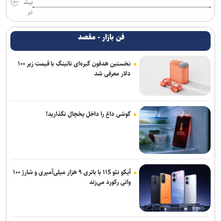
بیش
تر
فن بازار - مقصد
نخستین هدفون گیره‌ای ناتینگ با قیمت زیر ۱۰۰
دلار معرفی شد
گوشی داغ را داخل یخچال نگذارید!
آیکو نئو ۱۱S با باتری ۹ هزار میلی‌آمپری و شارژ ۱۰۰
واتی رکورد می‌زند