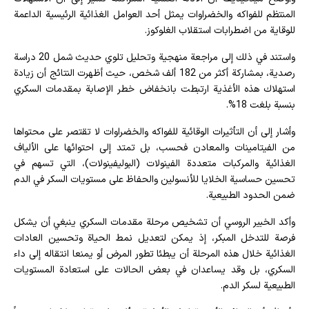
المنتظم للفواكه والخضراوات يمثل أحد العوامل الغذائية الرئيسية الداعمة
للوقاية من اضطرابات استقلاب الغلوكوز.
واستند في ذلك إلى مراجعة منهجية وتحليل تلوي حديث شمل 20 دراسة
رصدية، بمشاركة أكثر من 182 ألف شخص، حيث أظهرت النتائج أن زيادة
استهلاك هذه الأغذية ارتبطت بانخفاض خطر الإصابة بمقدمات السكري
بنسبة بلغت 18%.
وأشار إلى أن التأثيرات الوقائية للفواكه والخضراوات لا تقتصر على محتواها
من الفيتامينات والمعادن فحسب، بل تمتد إلى احتوائها على الألياف
الغذائية والمركبات متعددة الفينولات (البوليفينولات)، التي تسهم في
تحسين حساسية الخلايا للأنسولين والحفاظ على مستويات السكر في الدم
ضمن الحدود الطبيعية.
وأكد الخبير الروسي أن تشخيص مرحلة مقدمات السكري ينبغي أن يشكل
فرصة للتدخل المبكر، إذ يمكن لتعديل نمط الحياة وتحسين العادات
الغذائية خلال هذه المرحلة أن يبطئا تطور المرض أو يمنعا انتقاله إلى داء
السكري، بل وقد يساعدان في بعض الحالات على استعادة المستويات
الطبيعية لسكر الدم.