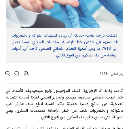
كشفت دراسة علمية حديثة أن زيادة استهلاك الفواكه والخضراوات
قد تسهم في خفض خطر الإصابة بمقدمات السكري بنسبة تصل
إلى 18%، ما يعزز أهمية النظام الغذائي الصحي كأحد أبرز أدوات
الوقاية من داء السكري من النوع الثاني.
رمز الخبر : 9658
أفادت وکالة آنا الإخباریة، كشف البروفيسور أوليغ ميدفيديف، الأستاذ في
كلية الطب الأساسي بجامعة موسكو والمدير العلمي لمركز أبحاث التغذية
الصحية، عن نتائج علمية حديثة تؤكد أهمية اتباع نمط غذائي غني
بالفواكه والخضراوات للحد من خطر الإصابة بمقدمات السكري، وهي
المرحلة التي تسبق تطور داء السكري من النوع الثاني.
وأوضح ميدفيديف أن الأدلة العلمية المتراكمة تشير إلى أن الاستهلاك