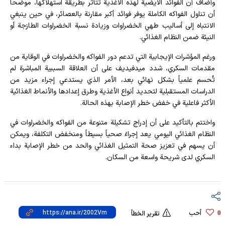
وأضاف أن الفوائد الأيضية لهذه الأغذية تتأثر بطريقة استهلاكها، موضحاً
أن تناول الفواكه الكاملة يوفر فوائد أكبر مقارنة بالعصائر، في حين ينبغي
الانتباه إلى أساليب طهي الخضراوات وزيادة نسبة الخضراوات الطازجة أو
النيئة ضمن النظام الغذائي.
ورغم المؤشرات الإيجابية التي تدعم دور الفواكه والخضراوات في الوقاية من
مقدمات السكري، شدد ميدفيديف على أن العلاقة السببية المباشرة لم
تُحسم علمياً بشكل نهائي بعد، الأمر الذي يستدعي إجراء مزيد من
الدراسات المستقبلية لتحديد أنواع الأغذية وطرق إعدادها والأنماط الغذائية
الأكثر فاعلية في خفض خطر الإصابة بهذه الحالة.
واختتم بالتأكيد على أن إدراج تشكيلة متنوعة من الفواكه والخضراوات في
النظام الغذائي اليومي يعد إجراءً صحياً بسيطاً ومنخفض التكلفة، ويمكن
أن يسهم في تعزيز صحة التمثيل الغذائي والحد من خطر الإصابة بداء
السكري لدى شريحة واسعة من السكان.
أحب
0
تقرير الخطأ