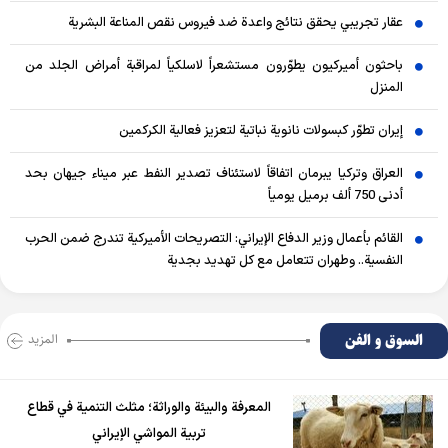
عقار تجريبي يحقق نتائج واعدة ضد فيروس نقص المناعة البشرية
باحثون أميركيون يطوّرون مستشعراً لاسلكياً لمراقبة أمراض الجلد من
المنزل
إيران تطوّر كبسولات نانوية نباتية لتعزيز فعالية الكركمين
العراق وتركيا يبرمان اتفاقاً لاستئناف تصدير النفط عبر ميناء جيهان بحد
أدنى 750 ألف برميل يومياً
القائم بأعمال وزير الدفاع الإيراني: التصريحات الأميركية تندرج ضمن الحرب
النفسية.. وطهران تتعامل مع كل تهديد بجدية
السوق و الفن
المزید
المعرفة والبيئة والوراثة؛ مثلث التنمية في قطاع
تربية المواشي الإيراني