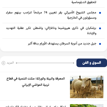
للحقوق الدبلوماسية
مجلس الشيوخ الأميركي يقر تعيين 74 مرشحاً لترامب بينهم سفراء
ومسؤولون في الخارجية
بزشكيان في ذكرى هيروشيما وناغازاكي: واشنطن تكرر عقلية التهديد
والإبادة
جيل جديد من أدوية السرطان يستهدف الأورام بدقة أكبر
السوق و الفن
المزید
المعرفة والبيئة والوراثة؛ مثلث التنمية في قطاع
تربية المواشي الإيراني