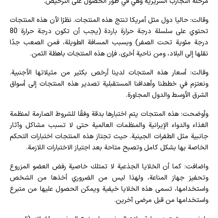
مرحلة التجارب السريرية وهي في طور الحصول على الترخيص.
وقالت: حاليا دول مثل أمريكا تنتج هذه المنتجات. نظرًا لأن هذه المنتجات
تحتوي على سلسلة درجة حرارة باردة (يجب أن تكون درجة حرارة 80
درجة مئوية تحت الصفر) وبسبب المسافة الطويلة، فمن الصعب جدًا
نقلها إلى البلاد، ومن ناحية أخرى، فإن هذه المنتجات باهظة الثمن.
وقالت: أسعار هذه المنتجات لدينا أرخص بكثير من مثيلاتها الأجنبية.
ونعتزم في خططنا وأهدافنا المستقبلية تصدير هذه المنتجات إلى أسواق
الشرق الأوسط والدول المجاورة.
وأوضحت: هذه المنتجات يتم اختبارها بدقة وفقًا للشروط الصارمة لمنظمة
الغذاء والدواء الإيرانية والمنظمات العالمية حتى لا تسبب مشاكل وآثار
جانبية مثل الطفرات الجينية. حيث تجتاز هذه المنتجات اختبارات التحكم
الخاصة بها بشكل كامل وتصبح متاحة بعد اجتياز الاختبارات اللازمة.
واضافت: كما أن الخلايا الجذعية لا تمتلك خاصية رفض العضو المزروع
وتحفيز جهاز المناعة، ولهذا ليس من الضروري أخذها من الشخص
واستخدامها، تسمى هذه الخلايا خيفية ويمكن الحصول عليها من متبرع
واستخدامها من قبل مرضى آخرين.