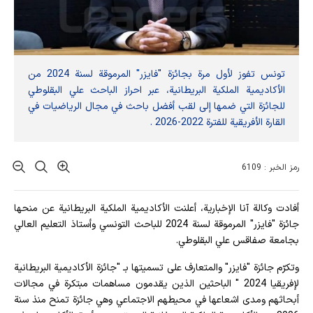
تونس تفوز لأول مرة بجائزة "فايزر" المرموقة لسنة 2024 من
الأكاديمية الملكية البريطانية، عبر احراز الباحث علي البقلوطي
للجائزة التي ضمها إلى لقب أفضل باحث في مجال الرياضيات في
القارة الأفريقية للفترة 2022-2026 .
رمز الخبر : 6109
أفادت وکالة آنا الإخباریة، أعلنت الأكاديمية الملكية البريطانية عن منحها
جائزة "فايزر" المرموقة لسنة 2024 للباحث التونسي وأستاذ التعليم العالي
بجامعة صفاقس علي البقلوطي.
وتكرّم جائزة "فايزر" والمتعارف على تسميتها بـ "جائزة الأكاديمية البريطانية
لإفريقيا 2024 " الباحثين الذين يقدمون مساهمات مبتكرة في مجالات
أبحاثهم ومدى اشعاعها في محيطهم الاجتماعي وهي جائزة تمنح منذ سنة