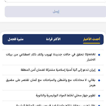
أحدث الأخبار
الأکثر قراءة
مثيرة للجدل
OpenAI تحقق في حالات جديدة لهروب وكلاء ذكاء اصطناعي من بيئات
الاختبار
إيران تدعو إلى آلية أمنية إسلامية مشتركة لضمان أمن المنطقة
بقائي: لا محادثات مع واشنطن والمباحثات مع عُمان تقتصر على مضيق
هرمز
تطوير جهاز محلي لخلط المواد البوليمرية والنانوية
عقار تجريبي يحقق نتائج واعدة ضد فيروس نقص المناعة البشرية