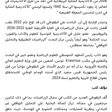
2006 من الأكاديمية الملكية البريطانية التي تعد من أعرق الأكاديميات في
العالم، إذ يعود تأسيسها الى سنة 1660 واسمها الرسمي "الأكاديمية الملكية
في لندن لتحسين المعرفة الطبيعية ".
وتجدر الإشارة إلى أن الباحث علي البقلوطي كان قد توّج عام 2022 بلقب
أفضل باحث في مجال الرياضيات في القارة الأفريقية للفترة 2022-2026 .
والبروفيسور عضو عامل في الأكاديمية التونسية للعلوم والآداب والفنون-
بيت الحكمة" وهو أيضاً رئيس مركز البحث "الرياضيات التطبيقية والتحليل
التوافقي" بجامعة صفاقس .
وهو نائب رئيس المعهد المتوسطي للعلوم الرياضية وعضو خبير في البحث
والتعليم في مكتب Erasmus- تونس، المعين من قبل وزارة التعليم العالي
واللجنة الأوروبية. يذكر أنه تم تكريم الأستاذ علي البقلوطي مؤخراً من قبل
رئيس الجمهورية قيس سعيد الذي أسنده الوسام الوطني للاستحقاق
بعنوان قطاع التربية والتعليم لسنة 2024.
مؤلف كتب
ألّف البلقوطي العديد من الكتب في مجال الرياضيات، بما في ذلك كتابين
مرجعيين في مجاله، تركز أعماله البحثية على التحليل التوافقي غير
التبادلي، ونظرية التمثيلات، ومشكلات التشويه في الهندسة، حيث حقق