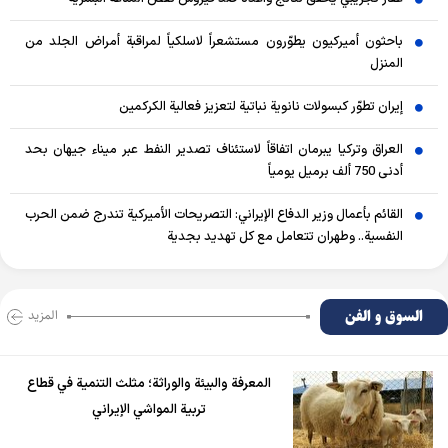
باحثون أميركيون يطوّرون مستشعراً لاسلكياً لمراقبة أمراض الجلد من
المنزل
إيران تطوّر كبسولات نانوية نباتية لتعزيز فعالية الكركمين
العراق وتركيا يبرمان اتفاقاً لاستئناف تصدير النفط عبر ميناء جيهان بحد
أدنى 750 ألف برميل يومياً
القائم بأعمال وزير الدفاع الإيراني: التصريحات الأميركية تندرج ضمن الحرب
النفسية.. وطهران تتعامل مع كل تهديد بجدية
السوق و الفن
المزید
المعرفة والبيئة والوراثة؛ مثلث التنمية في قطاع
تربية المواشي الإيراني