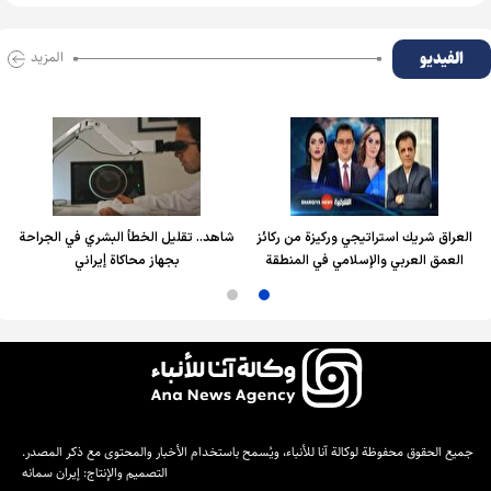
الفیدیو
المزید
العراق شريك استراتيجي وركيزة من ركائز
شاهد.. تقليل الخطأ البشري في الجراحة
العمق العربي والإسلامي في المنطقة
بجهاز محاكاة إيراني
جميع الحقوق محفوظة لوكالة آنا للأنباء، ويُسمح باستخدام الأخبار والمحتوى مع ذكر المصدر.
التصميم والإنتاج:
إيران سمانه