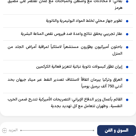
بقائي: لا محادثات مع واشنطن والمباحثات مع عُمان تقتصر على مضيق
هرمز
تطوير جهاز محلي لخلط المواد البوليمرية والنانوية
عقار تجريبي يحقق نتائج واعدة ضد فيروس نقص المناعة البشرية
باحثون أميركيون يطوّرون مستشعراً لاسلكياً لمراقبة أمراض الجلد من
المنزل
إيران تطوّر كبسولات نانوية نباتية لتعزيز فعالية الكركمين
العراق وتركيا يبرمان اتفاقاً لاستئناف تصدير النفط عبر ميناء جيهان بحد
أدنى 750 ألف برميل يومياً
القائم بأعمال وزير الدفاع الإيراني: التصريحات الأميركية تندرج ضمن الحرب
النفسية.. وطهران تتعامل مع كل تهديد بجدية
السوق و الفن
المزید