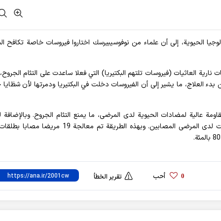
نولوجيا الحيوية، إلى أن علماء من نوفوسيبيرسك اختاروا فيروسات خاصة تكافح البك
ت نارية العاثيات (فيروسات تلتهم البكتيريا) التي فعلا ساعدت على التئام الجروح
بدء العلاج، ما يشير إلى أن الفيروسات دخلت في البكتيريا ودمرتها لأن شظايا 
قاومة عالية لمضادات الحيوية لدى المرضى، ما يمنع التئام الجروح. وبالإضافة 
الطلقات النارية استخدم العلماء العاثيات في علاج التقرحات لدى المرضى المصابين. وبهذه الطريقة تم معالجة 
أحب
0
تقرير الخطأ