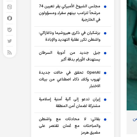
مجلس الشيوخ الأميركي يقر تعيين 74
مرشحاً لترامب بينهم سفراء ومسؤولون
في الخارجية
بزشكيان في ذكرى هيروشيما وناغازاكي:
واشنطن تكرر عقلية التهديد والإبادة
جيل جديد من أدوية السرطان
يستهدف الأورام بدقة أكبر
OpenAI تحقق في حالات جديدة
لهروب وكلاء ذكاء اصطناعي من بيئات
الاختبار
إيران تدعو إلى آلية أمنية إسلامية
مشتركة لضمان أمن المنطقة
عن
بقائي: لا محادثات مع واشنطن
والمباحثات مع عُمان تقتصر على
مضيق هرمز