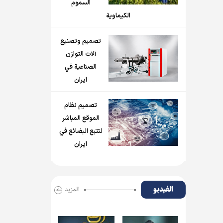
السموم
الكيماوية
تصميم وتصنيع
آلات التوازن
الصناعية في
ايران
تصميم نظام
الموقع المباشر
لتتبع البضائع في
ايران
الفیدیو
المزید