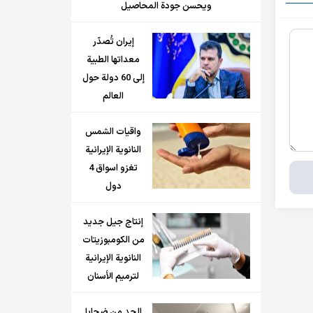
ويحسن جودة المحاصيل
إيران تُصدّر
معداتها الطبية
إلى 60 دولة حول
العالم
واقيات الشمس
النانوية الإيرانية
تغزو اسواق 4
دول
إنتاج جيل جديد
من الكومبوزيتات
النانوية الإيرانية
لترميم الأسنان
الحد من ضحايا