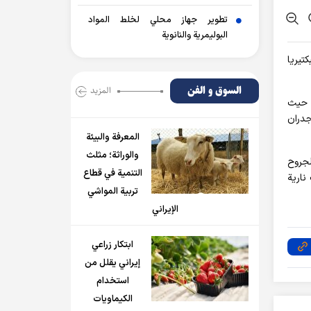
تطوير جهاز محلي لخلط المواد
البوليمرية والنانوية
تيريا
السوق و الفن
المزید
، حيث
جدران
المعرفة والبيئة
والوراثة؛ مثلث
لجروح
التنمية في قطاع
19 مريضا مصابا بطلقات نارية
تربية المواشي
الإيراني
ابتكار زراعي
إيراني يقلل من
استخدام
الكيماويات