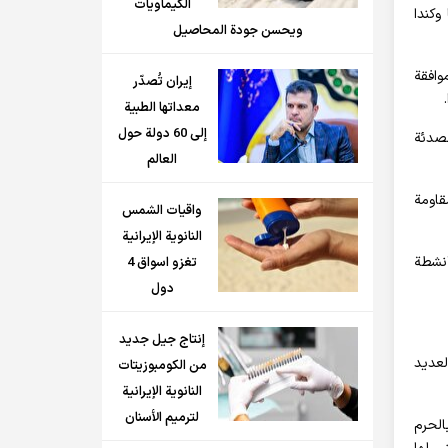
الكيماويات
وكندا
ويحسن جودة المحاصيل
 براءات اختراع عالمية وموافقة
إيران تُصدّر
معداتها الطبية
إلى 60 دولة حول
لصدئة
العالم
قاومة
واقيات الشمس
النانوية الإيرانية
حلية ودولية، والأنشطة
تغزو اسواق 4
دول
إنتاج جيل جديد
لعديد
من الكومبوزيتات
النانوية الإيرانية
لترميم الأسنان
الحرم