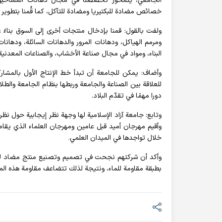
الجامعي، يتمحور تخصّصنا في مجال دهانات المساحيق الكهر
خصائص مضادة للبكتيريا ومضادة للتآكل، كما قُمنا بتطوير موا
ولفت بالقول: قمنا بإدخال منتجات أخرى إلى السوق بناءً
ومرمم الهياكل، ودهانات المرور والدهانات السائلة، ودهان
البناء، ومواد في مجال صناعة الأخشاب، والصناعات المعدنية
وأضاف: يمكن للجامعة أن تبدأ خط الإنتاج الأول بالمشارك
للعلاقة بين الصناعة والجامعة وربطها بنظام الجامعة وا
دورا مهمًا في تقدّم البلاد.
وتابع: جامعة آزاد الإسلامية لها وجهة نظر إيجابية حول نظر
وأقيم مهرجان أميد قبل عامين ومهرجان العلماء الذي يقام
خلال تواجدها في الميدان العلمي.
وأكد أن شركتهم نجحت في تصميم وتصنيع منتج مضاد للص
بطبقة مقاومة للماء، ونتيجة لذلك تتضاعف مقاومة هذه الم