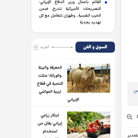
القائم بأعمال وزير الدفاع الإيراني:
التصريحات الأميركية تندرج ضمن
الحرب النفسية.. وطهران تتعامل مع كل
تهديد بجدية
السوق و الفن
المزید
المعرفة والبيئة
والوراثة؛ مثلث
التنمية في قطاع
من
تربية المواشي
الإيراني
ابتكار زراعي
إيراني يقلل من
استخدام
تصدير