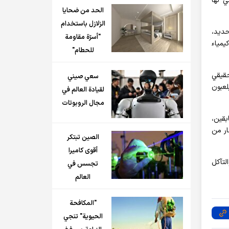
ي لها
الحد من ضحايا
الزلازل باستخدام
حديد،
"أسرّة مقاومة
يمياء
للحطام"
حقيقي
سعي صيني
لعبون
لقيادة العالم في
مجال الروبوتات
بقين،
ار من
الصين تبتكر
أقوى كاميرا
لتآكل
تجسس في
العالم
"المكافحة
الحيوية" تنجي