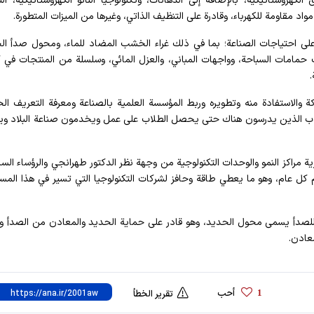
وستاتيكية، بالإضافة إلى الدهانات، وتكنولوجيا النانو الكهروستاتيكية، الت
د مقاومة للكهرباء، وقادرة على التنظيف الذاتي، وغيرها من الميزات المتطورة.
 على احتياجات الصناعة؛ بما في ذلك غراء الخشب المضاد للماء، ومحول صدأ ال
ات حمامات السباحة، وواجهات المباني، والعزل المائي، وسلسلة من المنتجات في ك
.
ة والاستفادة منه وتطويره وربط المؤسسة العلمية بالصناعة ومعرفة التعريف ال
لطلاب الذين يدرسون هناك حتى يحصل الطلاب على عمل ويخدمون صناعة البلاد وي
ية مراكز النمو والوحدات التكنولوجية من وجهة نظر الدكتور طهرانجي والرؤساء السا
 كل عام، وهو ما يعطي طاقة وحافز لشركات التكنولوجيا التي تسير في هذا المس
دأ يسمى محول الحديد، وهو قادر على حماية الحديد والمعادن من الصدأ وا
عادن.
أحب
1
تقرير الخطأ