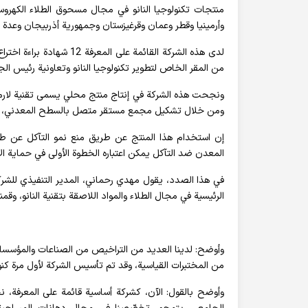
منتجات تكنولوجيا النانو في مجال مسحوق الطلاء الكهرو
وأرمينيا وقطر وعمان وقرغيزستان وجمهورية أذربيجان وعدة 
من المقر الخاص لتطوير تكنولوجيا النانو وتعاونية رئيس الجم
ونجحت هذه الشركة في إنتاج منتج محلي يسمى تقنية لارما
ومن خلال تشكيل مجمع مستقر متصل بالسطح المعدني، فإنه
إن استخدام هذا المنتج عن طريق منع نمو التآكل عن طري
المعدن ضد التآكل يمكن اعتباره الخطوة الأولى في حماية ال
الرئيسية في مجال الطلاء والمواد اللاصقة بتقنية النانو، وق
وأوضح: لدينا العديد من التراخيص من الصناعات والمؤسسات ا
من المختبرات القياسية، وقد تم تأسيس الشركة لأول مرة كنوا
وأوضح بالقول: الآن، كشركة أساسية قائمة على المعرفة، نح