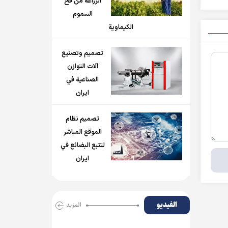
الزراعة من فخ
السموم
الكيماوية
تصميم وتصنيع
آلات التوازن
الصناعية في
ايران
تصميم نظام
الموقع المباشر
لتتبع البضائع في
ايران
الفیدیو
المزید