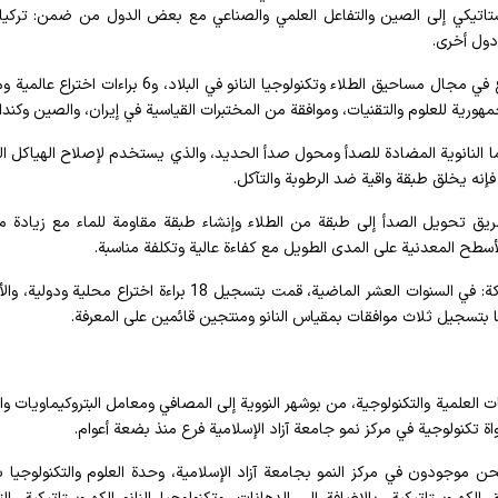
ستاتيكي إلى الصين والتفاعل العلمي والصناعي مع بعض الدول من ضمن: تركيا 
دول أخرى.
لدى هذه الشركة القائمة على المعرفة 12 شهادة براءة اختراع في مجال مساحيق الطلاء وتكنولوجيا النانو في البلاد، و6
هورية للعلوم والتقنيات، وموافقة من المختبرات القياسية في إيران، والصين وكندا.
 النانوية المضادة للصدأ ومحول صدأ الحديد، والذي يستخدم لإصلاح الهياكل ا
 يخلق طبقة واقية ضد الرطوبة والتآكل.
ق تحويل الصدأ إلى طبقة من الطلاء وإنشاء طبقة مقاومة للماء مع زيادة م
أسطح المعدنية على المدى الطويل مع كفاءة عالية وتكلفة مناسبة.
في هذا الصدد، يقول مهدي رحماني، المدير التنفيذي للشركة: في السنوات العشر الماضية، قمت بتسجيل 18 براءة اختراع م
منا بتسجيل ثلاث موافقات بمقياس النانو ومنتجين قائمين على المعرفة.
لعلمية والتكنولوجية، من بوشهر النووية إلى المصافي ومعامل البتروكيماويات وا
ة تكنولوجية في مركز نمو جامعة آزاد الإسلامية فرع منذ بضعة أعوام.
ن موجودون في مركز النمو بجامعة آزاد الإسلامية، وحدة العلوم والتكنولوجيا ب