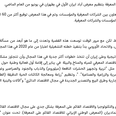
ى المعرفة بتنظيم معرض آباد ايران الأول في بطهران في يونيو من العام الماضي.
وتم خلال هذا المعرض توقيع
ط، لكن مع مرور الوقت توسعت هذه القضية وتعدت إلى ما هو أبعد من مسألة 
 الأوروبي بدأ بتنفيذ خطته التشغيلية اعتبارا من عام 2020 في هذا المجال.
اتيجية وعلى إيران أن تتخذ خطوات أكثر جدية في هذا المجال وأن تتجاوز مشك
تصاد المعرفي للمياه والمناخ والبيئة في يناير إلى إقامة أول فعالية وطنية حول 
مثل "تربية وتجهيز الحشرات النافعة (ميلوروم) والذباب والجنود والصراصير وغير
ية والزراعية والصناعية". "، وتنظيم "زراعة ومعالجة الكائنات الحية الدقيقة (ال
تجارية وطرق البيع والتصدير الجديدة في مجال الاقتصاد الدائري" و"الآلات والبنية ا
التكنولوجيا والاقتصاد القائم على المعرفة بشكل جدي على مجال الاقتصاد القائ
ادیران (المعرض الوطني الإيراني للاقتصاد القائم على المعرفة). تحت عنوان "ال