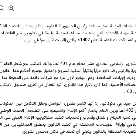
ستراتيجيات المهمة لمقر مساعد رئيس الجمهورية للعلوم والتكنولوجيا والاقتصاد القائ
ية مهمة. الأحداث التي ساهمت مساهمة مهمة وقيمة في تطوير وتميز الاقتصاد ا
م 1402هـ والتي أقيمت لأول مرة في ايران.
"قانون القفزة الإنتاجية القائمة على المعرفة" أقره مجلس الشورى الإسلامي الحادي عشر مطلع عام 1401هـ، وذلك تماشيا مع
ة والرئيس قد تابع مراراً وتكراراً التنفيذ السريع والدقيق لجميع أحكام هذا القانو
 وترك إجراءات المناقصة؛ وتم التوقيع لأول مرة مع شركات قائمة على المعرفة بما 
ولار من المدخرات بالعملات الأجنبية. كما كان لإقرار هذا القانون أثره الفعال في تعزيز صندوق الابتك
1.
 جيد في مكوناتها، إلا أنها تشعر بضرورة التواصل وخلق التكامل بين المكونا
الروح اللازمة لتحقيق أهدافه. ولأهمية هذا الأمر قدم سبتمبر 1402هـ؛ وزين العام بشعار "نمو الإنتاج والسيطرة على التضخم" الحدث ال
 نسبة النجاح والفشل وأسباب وتحديات تنفيذ استراتيجية الإنتاج المبني على الم
إسلامي وإبلاغ المؤسسات المختلفة في تنفيذ القانون بحضور المستفيدين من ال
التنفيذية المتعلقة بالقانون ينبغي أن تعقد في مكان مجلس الشورى.