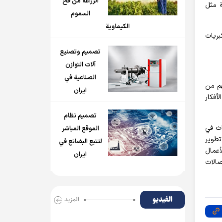
الزراعة من فخ
ة مثل
السموم
الكيماوية
لقاعدة المعرفية للرئيس ربيع ووزير الزراعة جهاد، ونحو 50 من كبريات
تصميم وتصنيع
آلات التوازن
الصناعية في
هم من
ايران
أفكار
تصميم نظام
اث في
الموقع المباشر
تطوير
لتتبع البضائع في
أعمال
ايران
 والاتصالات
الفیدیو
المزید