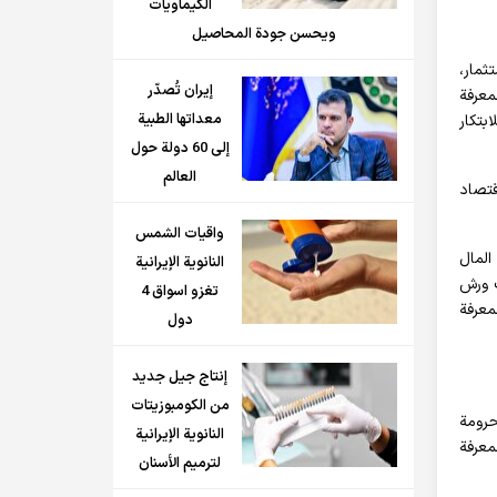
الكيماويات
ويحسن جودة المحاصيل
ثمار،
إيران تُصدّر
معرفة
معداتها الطبية
بتكار
إلى 60 دولة حول
العالم
قتصاد
واقيات الشمس
 المال
النانوية الإيرانية
ت ورش
تغزو اسواق 4
معرفة
دول
إنتاج جيل جديد
من الكومبوزيتات
حرومة
النانوية الإيرانية
معرفة
لترميم الأسنان