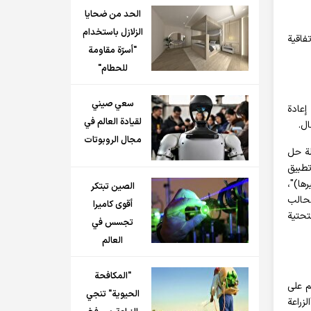
الحد من ضحايا
الزلازل باستخدام
 130 مذكرة تفاهم و53 عقد تعاون بين الشركات المعرفية والمؤسسات. وتم في هذا المعرض توقيع أكثر من 60 اتفاقية
"أسرّة مقاومة
للحطام"
سعي صيني
إعادة
لقيادة العالم في
مجال الروبوتات
لة حل
تطبيق
ها)"،
الصين تبتكر
طحالب
أقوى كاميرا
لتحتية
تجسس في
العالم
"المكافحة
م على
الحيوية" تنجي
زراعة