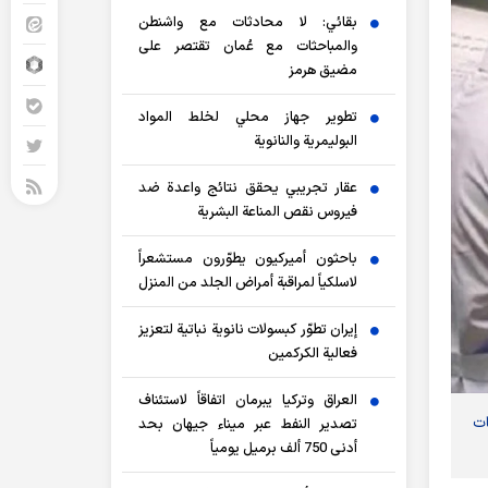
بقائي: لا محادثات مع واشنطن
والمباحثات مع عُمان تقتصر على
مضيق هرمز
تطوير جهاز محلي لخلط المواد
البوليمرية والنانوية
عقار تجريبي يحقق نتائج واعدة ضد
فيروس نقص المناعة البشرية
باحثون أميركيون يطوّرون مستشعراً
لاسلكياً لمراقبة أمراض الجلد من المنزل
إيران تطوّر كبسولات نانوية نباتية لتعزيز
فعالية الكركمين
العراق وتركيا يبرمان اتفاقاً لاستئناف
ات
تصدير النفط عبر ميناء جيهان بحد
أدنى 750 ألف برميل يومياً