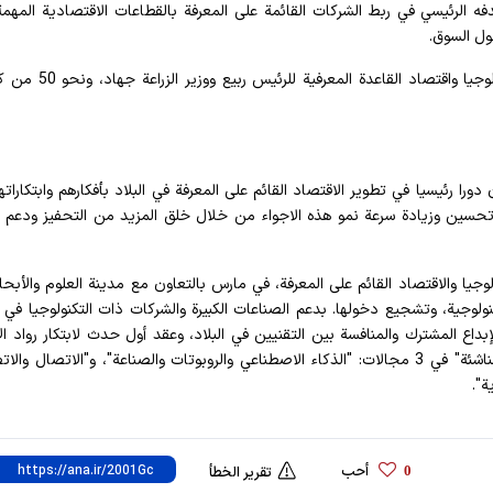
دفه الرئيسي في ربط الشركات القائمة على المعرفة بالقطاعات الاقتصادية المهم
ول السوق.
وأقيمت هذه الفعالية بحضور نائب الرئيس للعلوم والتكنولوجيا واقتصاد ا
ن دورا رئيسيا في تطوير الاقتصاد القائم على المعرفة في البلاد بأفكارهم وابتكارات
حسين وزيادة سرعة نمو هذه الاجواء من خلال خلق المزيد من التحفيز ودعم ال
جيا والاقتصاد القائم على المعرفة، في مارس بالتعاون مع مدينة العلوم والأبح
جية، وتشجيع دخولها. بدعم الصناعات الكبيرة والشركات ذات التكنولوجيا في 
والإبداع المشترك والمنافسة بين التقنيين في البلاد، وعقد أول حدث لابتكار رواد ال
التنمويين الرائدين تحت شعار "تطور إيران مع التقنيات الناشئة" في 3 مجالات: "الذكاء الاصطناعي والروبوتات والصناعة"، و"الاتصال
ة".
أحب
0
تقرير الخطأ