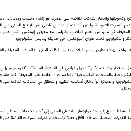
كرة وتسويقها وازدهار الشركات القائمة على المعرفة هو إنشاء منصات ومجالات الاست
يم القدرات التمويلية وفرص الاستثمار لتحقيق أقصى نمو للإنتاج المبني على ال
لمعرفة، في مايو من العام الماضي، بالتزامن مع معرض إنوتكس الثاني عشر للا
ابتكار والتكنولوجيا تحت عنوان "فینوتکس" في حديقة برديس التكنولوجية.
احد بهدف تطوير وتميز البلاد، وتطوير النظام البيئي القائم على المعرفة والا
ن "أساليب تمويل الابتكار والاستثمار"، و"التحول الرقمي في الصناعة المالية"، و"قدرة سوق رأس
لتكنولوجية والمنتجات التكنولوجية" والخدمات - القائمة على المعرفة". كما عقد
كنولوجية والمبتكرة" و"إدخال أساليب التقييم والتحقق في الشركات القائمة على ال
مجال.
هدف هذا البرنامج إلى تقدم وازدهار البلاد في السعي إلى "حل تحديات المناطق الم
 للقدرات المحلية للمناطق الأقل حظا" باستخدام قدرات الشركات القائمة على ال