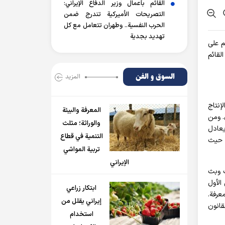
القائم بأعمال وزير الدفاع الإيراني:
التصريحات الأميركية تندرج ضمن
الحرب النفسية.. وطهران تتعامل مع كل
تهديد بجدية
م على
لقائم
السوق و الفن
المزید
 شعار العام "الإنتاج
المعرفة والبيئة
ن. ومن
والوراثة؛ مثلث
يعادل
التنمية في قطاع
ار، حيث
تربية المواشي
الإيراني
ت وبث
وطني الأول
ابتكار زراعي
عرفة.
إيراني يقلل من
قانون
استخدام