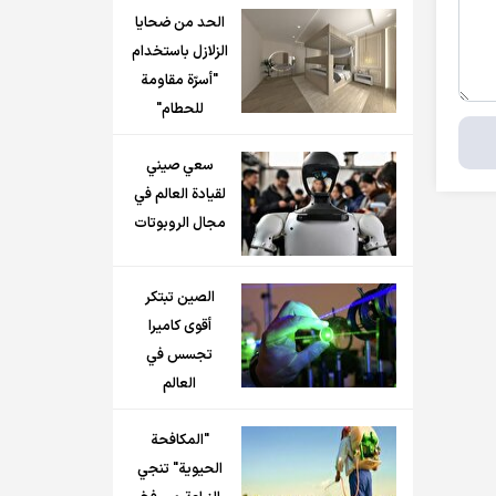
الحد من ضحايا
الزلازل باستخدام
"أسرّة مقاومة
للحطام"
سعي صيني
لقيادة العالم في
مجال الروبوتات
الصين تبتكر
أقوى كاميرا
تجسس في
العالم
"المكافحة
الحيوية" تنجي