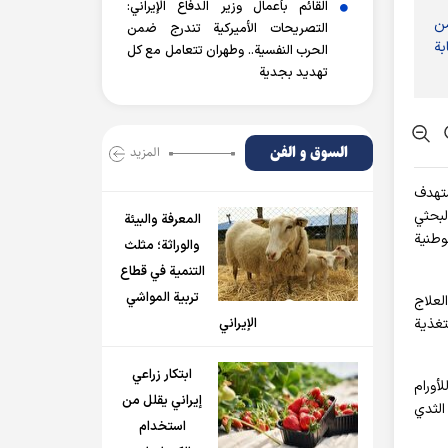
القائم بأعمال وزير الدفاع الإيراني:
من
التصريحات الأميركية تندرج ضمن
بة
الحرب النفسية.. وطهران تتعامل مع كل
تهديد بجدية
السوق و الفن
المزید
ستهدف
لبحثي
المعرفة والبيئة
وطنية
والوراثة؛ مثلث
التنمية في قطاع
تربية المواشي
لعلاج
تغذية
الإيراني
ابتكار زراعي
أورام
إيراني يقلل من
الثدي
استخدام