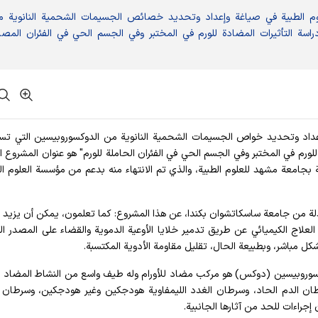
وم الطبية في صياغة وإعداد وتحديد خصائص الجسيمات الشحمية النانوية 
راسة التأثيرات المضادة للورم في المختبر وفي الجسم الحي في الفئران المصا
اغة وإعداد وتحديد خواص الجسيمات الشحمية النانوية من الدوكسوروبيسين التي ت
 للورم في المختبر وفي الجسم الحي في الفئران الحاملة للورم" هو عنوان المشروع ا
جامعة مشهد للعلوم الطبية، والذي تم الانتهاء منه بدعم من مؤسسة العلوم ال
 من جامعة ساسكاتشوان بكندا، عن هذا المشروع: كما تعلمون، يمكن أن يزيد ا
ة العلاج الكيميائي عن طريق تدمير خلايا الأوعية الدموية والقضاء على المصدر ال
شكل مباشر، وبطبيعة الحال، تقليل مقاومة الأدوية المكتسبة.
دوكسوروبيسين (دوكس) هو مركب مضاد للأورام وله طيف واسع من النشاط المضاد لل
ن الدم الحاد، وسرطان الغدد الليمفاوية هودجكين وغير هودجكين، وسرطان 
ن إجراءات للحد من آثارها الجانبية.