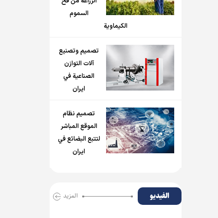
الزراعة من فخ
السموم
الكيماوية
تصميم وتصنيع
آلات التوازن
الصناعية في
ايران
تصميم نظام
الموقع المباشر
لتتبع البضائع في
ايران
الفیدیو
المزید