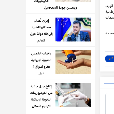
الكيماويات
لورم،
ويحسن جودة المحاصيل
طانية
سيمات
إيران تُصدّر
معداتها الطبية
منظمة
إلى 60 دولة حول
العالم
واقيات الشمس
النانوية الإيرانية
تغزو اسواق 4
دول
إنتاج جيل جديد
من الكومبوزيتات
النانوية الإيرانية
لترميم الأسنان