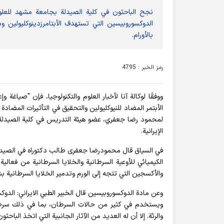
نجح الباحثون في كلية الصيدلة بجامعة مشهد للعل
الدوكسوروبيسين التي تستهدف الأبتامرزدينوكليولين ود
بالأورام.
رمز الخبر : 4795
ووفقًا لوكالة آنا لأخبار العلوم والتكنولوجيا، فإن "صي
الأبتمر المضاد للنيوكليولين والتحقيق في التأثيرات المضادة
لمحمود رضا جعفري، عضو هيئة التدريس في كلية الصيدلة ب
الإيرانية.
في السياق قال محمودرضا جعفری طالب دكتوراه في الصيدلة
الكيميائي للأوعية السرطانية والخلايا السرطانية من فعالي
والأكسجين التي تتجه إلى الورم وتدمير الخلايا السرطانية ب
وعن مادة الدوكسوروبيسين قال الخبير الطبي الايراني: ال
ويستخدم في كثير من حالات السرطان، بما في ذلك سرطا
والرئة. إلا أن له العديد من الآثار الجانبية التي اتخذ الباحثو