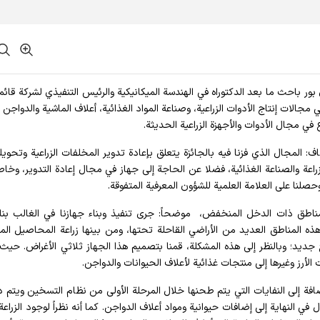
وي بور باحث ما بعد الدكتوراه في الهندسة الميكانيكية والرئيس التنفيذي لشركة قائم
مجالات إنتاج الأدوات الزراعية، وصناعة المواد الغذائية، أعلاف الماشية والدواجن و
 في مجال الأدوات والأجهزة الزراعية الحديثة.
: المجال الذي فزنا فيه بالجائزة يتعلق بإعادة تدوير المخلفات الزراعية وتحويله
راعة والصناعة الغذائية، فضلا عن الحاجة إلى جهاز في مجال إعادة التدوير، وخا
صلنا على العلامة العلمية للشؤون المعرفية المتفوقة.
اطق ذات الدخل المنخفض، موضحاً: جرى تنفيذ وبناء جهازنا في الغالب بناء
 المناطق العديد من الأراضي القاحلة تحتها، ومن بينها زراعة المحاصيل الم
يد؛ وبالنظر إلى هذه المشكلة، قمنا بتصميم هذا الجهاز ثلاثي الأغراض. حيث
الأرز وغيرها إلى منتجات غذائية لأعلاف الحيوانات والدواجن.
افة إلى النفايات التي يتم طحنها خلال المرحلة الأولى من نظام التسخين ويتم 
ي النهاية إلى إضافات حيوانية ومواد أعلاف الدواجن. كما أنه نظراً لوجود الزراعة د