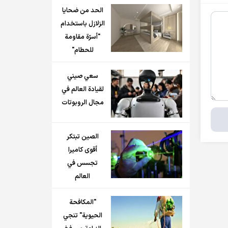
الحد من ضحايا
الزلازل باستخدام
"أسرّة مقاومة
للحطام"
سعي صيني
لقيادة العالم في
مجال الروبوتات
الصين تبتكر
أقوى كاميرا
تجسس في
العالم
"المكافحة
الحيوية" تنجي