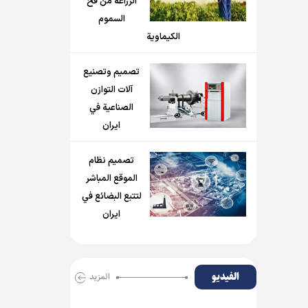
الزراعة من فخ
السموم
الكيماوية
تصميم وتصنيع
آلات التوازن
الصناعية في
ايران
تصميم نظام
الموقع المباشر
لتتبع البضائع في
ايران
الفیدیو
المزید