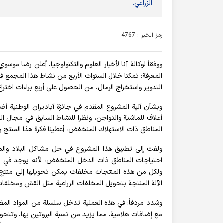
الزراعي.
رمز الخبر : 4767
ووفقاً لوكالة آنا لأخبار العلوم والتكنولوجيا، أعلن رضا موس
المعرفة: تمكنا خلال السنوات الأربع من نشاط هذا المجمع في 
التدوير واستخراج الرمال، من الحصول على أربع براءات اختراع
وبشأن آلية المشروع المقدم في جائزة آباديران الوطنية أضاف
أعلاف للماشية والدواجن، ونظرا للنشاط السابق في مجال الز
المناطق ذات الاستهلاك المنخفض، أعطينا فكرة هذا المنتج وح
ولفت إلى تطبيق هذا المشروع في حل مشاكل البلاد والمن
احتياجات المناطق ذات الدخل المنخفض، لأنه يوجد في هذه
ولكل من هذه المنتجات مخلفات يمكن تحويلها إلى منتج جد
الآلة المنتجة بتحويل المخلفات الزراعية مثل القش ومخلفات 
وشدد مردفاً: في هذه العملية تدخل سلسلة من المواد المض
مع إضافات هلامية، مما يزيد من نسبة البروتين بها، وتتحول ف