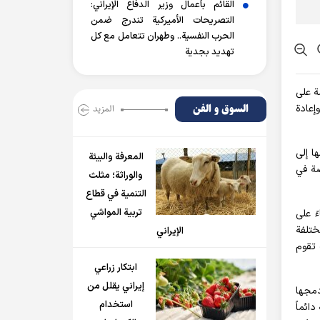
القائم بأعمال وزير الدفاع الإيراني:
التصريحات الأميركية تندرج ضمن
الحرب النفسية.. وطهران تتعامل مع كل
تهديد بجدية
ة على
السوق و الفن
المزید
إعادة
ا إلى
المعرفة والبيئة
صة في
والوراثة؛ مثلث
التنمية في قطاع
تربية المواشي
ً على
ختلفة
الإيراني
 تقوم
ابتكار زراعي
إيراني يقلل من
دمجها
استخدام
ائماً