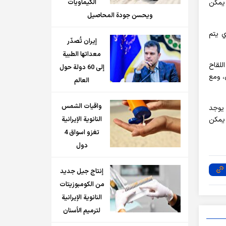
 يمكن
الكيماويات
ويحسن جودة المحاصيل
ي يتم
إيران تُصدّر
معداتها الطبية
للقاح
إلى 60 دولة حول
، ومع
العالم
واقيات الشمس
 يوجد
 يمكن
النانوية الإيرانية
تغزو اسواق 4
دول
إنتاج جيل جديد
من الكومبوزيتات
النانوية الإيرانية
لترميم الأسنان