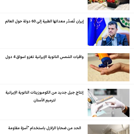
إيران تُصدّر معداتها الطبية إلى 60 دولة حول العالم
واقيات الشمس النانوية الإيرانية تغزو اسواق 4 دول
إنتاج جيل جديد من الكومبوزيتات النانوية الإيرانية
لترميم الأسنان
الحد من ضحايا الزلازل باستخدام "أسرّة مقاومة