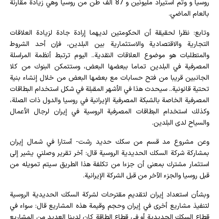
روسيا و وتم استيراد مليونين و 87 ألف طن من روسيا وهي زيادة مقارنة
بالعام الماضي.
وتابع: نظرا لحقيقة أن الحكومتين لديهما إرادة جادة لزيادة العلاقات
التجارية والاقتصادية والاستثمارية بين البلدين، فإن أحد الشروط
والمتطلبات هو موضوع العلاقات النقدية.. اليوم ترتبط أنظمة المراسلة
المصرفية في البلدين تماما ببعضها البعض، وستتمكن البنوك من كلا
الجانبين قريبا من فتح حسابات مع بعضها البعض من خلال إنشاء بنية
تحتية قانونية.. سيحدث هذا في الأشهر المقبلة في شكل استخدام البطاقات
المصرفية الخاصة بالشبكة المصرفية الإيرانية في روسيا والدول ذات الصلة،
وكذلك استخدام البطاقات المصرفية الروسية في إيران لرجال الأعمال
والسياح لدى البلدين.
وعن مشروع مد قسم من سكك حديد رشت- آستارا في شمال إيران
بمشارکة شركة السكك الحديدية الروسية قال: آخر تقرير وصلني يشير إلى
استثمار مشترك بمعنى أن جزءا من تكلفة هذا الطريق سيتم تمويله من
قبل روسيا والجزء الآخر من قبل الشركة الإيرانية.
وبشأن استعداد إیران لتقديم مقترحات لشركة السكك الحديدية الروسية
لتنفيذ مشاريع أخرى في إيران وحجم وقيمة هذه المشاريع قال: سواء في
قطاع السكك الحديدية أو في قطاع الطاقة كان لدينا العديد من المشاريع