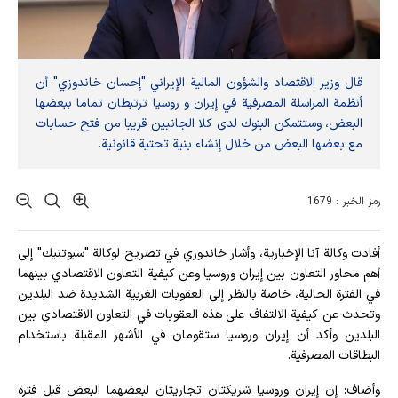
قال وزير الاقتصاد والشؤون المالية الإيراني "إحسان خاندوزي" أن
أنظمة المراسلة المصرفية في إيران و روسيا ترتبطان تماما ببعضها
البعض، وستتمكن البنوك لدى كلا الجانبين قريبا من فتح حسابات
مع بعضها البعض من خلال إنشاء بنية تحتية قانونية.
رمز الخبر : 1679
أفادت وکالة آنا الإخباریة، وأشار خاندوزي في تصريح لوكالة "سبوتنيك" إلى
أهم محاور التعاون بين إيران وروسيا وعن كيفية التعاون الاقتصادي بينهما
في الفترة الحالية، خاصة بالنظر إلى العقوبات الغربية الشديدة ضد البلدين
وتحدث عن كيفية الالتفاف على هذه العقوبات في التعاون الاقتصادي بين
البلدين وأكد أن إيران وروسيا ستقومان في الأشهر المقبلة باستخدام
البطاقات المصرفية.
وأضاف: إن إيران وروسيا شريكتان تجاريتان لبعضهما البعض قبل فترة