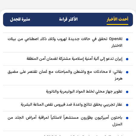
أحدث الأخبار
الأکثر قراءة
مثيرة للجدل
OpenAI تحقق في حالات جديدة لهروب وكلاء ذكاء اصطناعي من بيئات
الاختبار
إيران تدعو إلى آلية أمنية إسلامية مشتركة لضمان أمن المنطقة
بقائي: لا محادثات مع واشنطن والمباحثات مع عُمان تقتصر على مضيق
هرمز
تطوير جهاز محلي لخلط المواد البوليمرية والنانوية
عقار تجريبي يحقق نتائج واعدة ضد فيروس نقص المناعة البشرية
باحثون أميركيون يطوّرون مستشعراً لاسلكياً لمراقبة أمراض الجلد من
المنزل