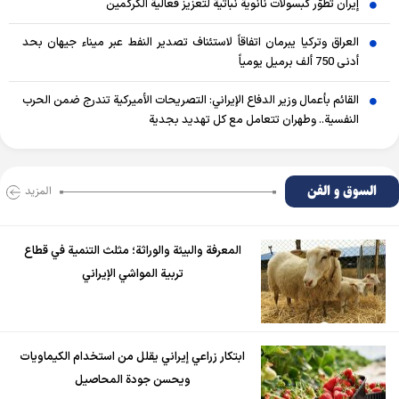
إيران تطوّر كبسولات نانوية نباتية لتعزيز فعالية الكركمين
العراق وتركيا يبرمان اتفاقاً لاستئناف تصدير النفط عبر ميناء جيهان بحد
أدنى 750 ألف برميل يومياً
القائم بأعمال وزير الدفاع الإيراني: التصريحات الأميركية تندرج ضمن الحرب
النفسية.. وطهران تتعامل مع كل تهديد بجدية
السوق و الفن
المزید
المعرفة والبيئة والوراثة؛ مثلث التنمية في قطاع
تربية المواشي الإيراني
ابتكار زراعي إيراني يقلل من استخدام الكيماويات
ويحسن جودة المحاصيل