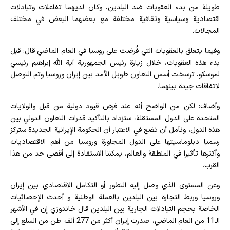
طويلة من بدء العقوبات ضد البلدين، وكان لديهما تفاعلات وتبادلات
اقتصادية وسياسية وثقافية مختلفة مع بعضهما البعض في مختلف
المجالات.
وفيما يتعلق بالعقوبات التي فُرضت على روسيا في العام الماضي قال: قبل
بدء هذه العقوبات، خلال زيارة رئيس الجمهورية آية الله إبراهيم رئيسي
لموسكو، ترسخت أسس التعاون طويل الأمد بين إيران وروسيا وتم التوصل
لاتفاقات جيدة بينهما.
وأضاف: لكن من الواضح أنه عند فرض قيود دولية من قبل والولايات
المتحدة على الدول المستقلة، ستزداد بالتأكيد قدرات التعاون الدولي بين
هذه الدول، ونأمل أن تضع في الاعتبار أن الحكومة الإيرانية الجديدة ستركز
رسميا دبلوماسيتها على الدول المجاورة وروسيا من أهم الاقتصاديات
وأكثرها تأثيرا في المنطقة والعالم، يمكننا الاستفادة إلى أقصى حد من هذا
القرب.
وعن المستوى الذي وصل إليه التطور أو التكامل الاقتصادي بين إيران
وروسيا وربط التجارة بين البلدين بالعملة الوطنية و أحدث الإحصائيات
الخاصة بحجم التبادلات الجارية بين البلدين قال خاندوزي إن في الأشهر
الـ11 من العام الماضي، صدرت إيران أكثر من 277 ألف طن من السلع إلى