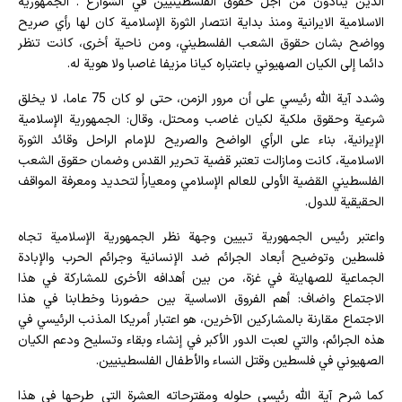
الذين ينادون من أجل حقوق الفلسطينيين في الشوارع . الجمهورية
الاسلامية الايرانية ومنذ بداية انتصار الثورة الإسلامية كان لها رأي صريح
وواضح بشان حقوق الشعب الفلسطيني، ومن ناحية أخرى، كانت تنظر
دائما إلى الكيان الصهيوني باعتباره كيانا مزيفا غاصبا ولا هوية له.
وشدد آية الله رئيسي على أن مرور الزمن، حتى لو كان 75 عاما، لا يخلق
شرعية وحقوق ملكية لكيان غاصب ومحتل، وقال: الجمهورية الإسلامية
الإيرانية، بناء على الرأي الواضح والصريح للإمام الراحل وقائد الثورة
الاسلامية، كانت ومازالت تعتبر قضية تحرير القدس وضمان حقوق الشعب
الفلسطيني القضية الأولى للعالم الإسلامي ومعياراً لتحديد ومعرفة المواقف
الحقيقية للدول.
واعتبر رئيس الجمهورية تبيين وجهة نظر الجمهورية الإسلامية تجاه
فلسطين وتوضيح أبعاد الجرائم ضد الإنسانية وجرائم الحرب والإبادة
الجماعية للصهاينة في غزة، من بين أهدافه الأخرى للمشاركة في هذا
الاجتماع واضاف: أهم الفروق الاساسية بين حضورنا وخطابنا في هذا
الاجتماع مقارنة بالمشاركين الآخرين، هو اعتبار أمريكا المذنب الرئيسي في
هذه الجرائم، والتي لعبت الدور الأكبر في إنشاء وبقاء وتسليح ودعم الكيان
الصهيوني في فلسطين وقتل النساء والأطفال الفلسطينيين.
كما شرح آية الله رئيسي حلوله ومقترحاته العشرة التي طرحها في هذا