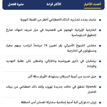
أحدث الأخبار
الأکثر قراءة
مثيرة للجدل
ماسك يجدد تحذيره: الذكاء الاصطناعي أخطر من القنبلة النووية
الخارجية الإيرانية: الهجوم على قنصليتنا في مزار شريف انتهاك صارخ
للحقوق الدبلوماسية
مجلس الشيوخ الأميركي يقر تعيين 74 مرشحاً لترامب بينهم سفراء
ومسؤولون في الخارجية
بزشكيان في ذكرى هيروشيما وناغازاكي: واشنطن تكرر عقلية التهديد
والإبادة
جيل جديد من أدوية السرطان يستهدف الأورام بدقة أكبر
OpenAI تحقق في حالات جديدة لهروب وكلاء ذكاء اصطناعي من بيئات
الاختبار
إيران تدعو إلى آلية أمنية إسلامية مشتركة لضمان أمن المنطقة