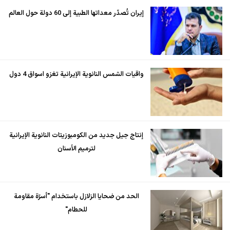
إيران تُصدّر معداتها الطبية إلى 60 دولة حول العالم
واقيات الشمس النانوية الإيرانية تغزو اسواق 4 دول
إنتاج جيل جديد من الكومبوزيتات النانوية الإيرانية
لترميم الأسنان
الحد من ضحايا الزلازل باستخدام "أسرّة مقاومة
للحطام"