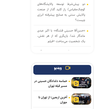
دو پیش‌شرط توسعه پالایشگاه‌های
کوچک‌مقیاس/ راز کلید گذار از صنعت
پالایش سنتی به صنایع پیشرفته انرژی
چیست؟
«حسن‌آقا حسینی قشنگه» با اکبر عبدی
ماندگار شد/ بازیگری که از هر نقش،
یک شخصیت می‌ساخت +فیلم
صادرات فرهنگ از انتخاب درست آغاز
می‌شود
صدور هشدار زرد در برخی نقاط استان
ویدیو
/ تهرانی‌ها امروز منتظر وزش باد و
آسمان نیمه‌ابری باشند
حماسه دلدادگان حسینی در
مسیر قبله تهران
دانشگاه ورود کند؛ فرونشست زمین
هشدار علمی برای زیرساخت
آخرین اربعین؛ از تهران تا
مهران
واگذاری طرح جداره سازی محوطه