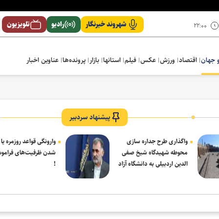
شهروند خبرنگار
رادیو
تلویزیون
۲۲:۰۰
 جهان
اقتصاد
ورزش
عکس
فیلم
استانها
بازار
پرونده‌ها
عناوین اخبار
پیشنهاد سردبیر
واگذاری طرح جداره سازی
وارونگی قواعد روزمره یا
محوطه شهیدگاه شیخ صفی
شدن ظرفیت‌های فرامو
الدین اردبیلی به دانشگاه آزاد
!
مشکین شهر