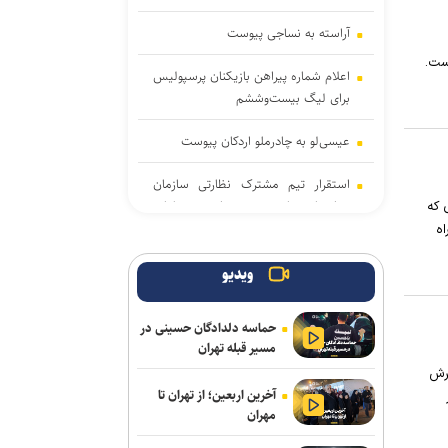
آراسته به نساجی پیوست
ست.
اعلام شماره پیراهن بازیکنان پرسپولیس
برای لیگ بیست‌وششم
عیسی‌لو به چادرملو اردکان پیوست
استقرار تیم مشترک نظارتی سازمان
هواپیمایی، بازرسی و تعزیرات در عملیات
 که
پروازی اربعین
اه
پزشکیان: اگر تا امروز مانده‌ایم، به‌خاطر
ویدیو
مردم نجیب ایران است/ حتی
گلایه‌مندان هم همراهی کردند + صوت
حماسه دلدادگان حسینی در
مسیر قبله تهران
دستگیری ۸ نفر از اشرار مسلح شاخص
یرش
و مرتبطین گروهک‌های تروریستی
آخرین اربعین؛ از تهران تا
مهران
هلاکت ۲ نظامی صهیونیست و
مجروحیت ۴ تن دیگر در جنوب لبنان