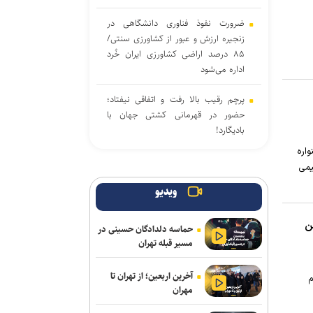
ضرورت نفوذ فناوری دانشگاهی در
زنجیره ارزش و عبور از کشاورزی سنتی/
۸۵ درصد اراضی کشاورزی ایران خُرد
اداره می‌شود
پرچم رقیب بالا رفت و اتفاقی نیفتاد؛
حضور در قهرمانی کشتی جهان با
بادیگارد!
اره
آذربایجان؛ میزبانی که در ۳۰ وزن حتی
یمی
یک بار هم پرچمش بالا نرفت!
ویدیو
پشت‌پرده بند فسخ قرارداد ۱۰۰ میلیونی
استقلال و رضاییان
ن
حماسه دلدادگان حسینی در
مسیر قبله تهران
مدافع جوان آلومینیوم نزدیک به
سپاهان
آخرین اربعین؛ از تهران تا
م
مهران
ادامه مذاکرات پیکان و شکاری