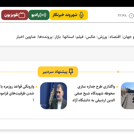
شهروند خبرنگار
رادیو
تلویزیون
۲۲:۴۸
 جهان
اقتصاد
ورزش
عکس
فیلم
استانها
بازار
پرونده‌ها
عناوین اخبار
پیشنهاد سردبیر
واگذاری طرح جداره سازی
وارونگی قواعد روزمره یا
محوطه شهیدگاه شیخ صفی
شدن ظرفیت‌های فرامو
الدین اردبیلی به دانشگاه آزاد
!
مشکین شهر