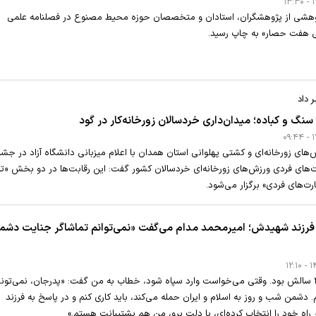
پژوهشی از پژوهشگران، استادان و متخصصان حوزه محیط مصنوع در فصلنامه علمی
 هفت حصار» به چاپ رسید.
 داد
 سنگ و کباده؛ میدان‌داری خردسالان زورخانه‌کار در گود
ای زورخانه‌ای و کشتی پهلوانی استان همدان با اعلام میزبانی دانشگاه آزاد در جشنو
‌های فردی ورزش‌های زورخانه‌ای خردسالان کشور گفت: این رقابت‌ها در دو بخش «ت
ارت‌های فردی» برگزار می‌شود.
 فرزند شهیدش؛ امیرمحمد مدام می‌گفت «نمی‌توانم تماشاگر جنایت دشم
امیرمحمد تازه ۳۰ سالش بود. وقتی می‌خواست وارد سپاه شود، خطاب به من گفت: «پدرجان، نمی‌تون
 دشمن شب و روز به اسلام و ایران حمله می‌کند، باید کاری کنم و در پاسخ به فرزند
 راه خود را انتخاب کرده‌ای، با دلت برو، من هم پشتیبانت هستم.»