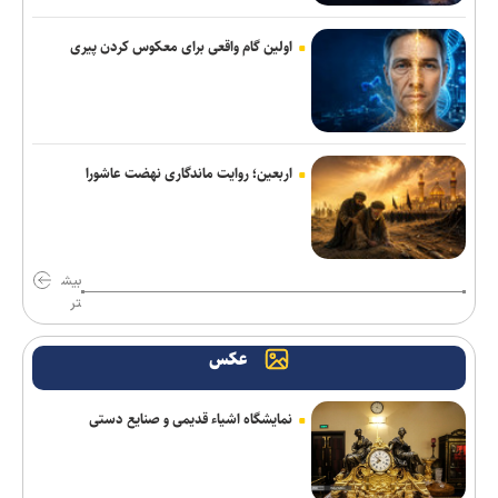
انصاری: خسارت‌های زیست‌محیطی جنگ در خلیج فارس را مطالبه‌
اولین گام واقعی برای معکوس کردن پیری
می‌کنیم
تشکیل تیم کارآگاهانِ زبده برای دستگیری عاملانِ قتل حمیدرضا
رجب‌زاده
اربعین؛ روایت ماندگاری نهضت عاشورا
Gem یک وب‌سایت را برای هر کاربر، اختصاصی دیزاین می‌کند
تقویت ناوگان هوایی هلال‌احمر با الحاق ۲۴ بالگرد جدید
دارندگان قولنامه املاک برای ثبت ادعا تا ۲ سال فرصت دارند
بیش
تر
دبیر: ابراهیم هادی با کفش کشتی شهید شد/ درد و بلای خبرنگاران
وطن پرست بخورد بر سر شبکه اینترنشنال
عکس
با وجود ساز‌های مخالف، قلعه نویی سرمربی ایران در جام ملت‌ها است/
جدایی الهویی و چند مربی دیگر از تیم ملی
نمایشگاه اشیاء قدیمی و صنایع دستی
طراحی تاشو و درایورهای ۴۰ میلی‌متری به هدفون جدید و میان‌رده
سونی بازمی‌گردند