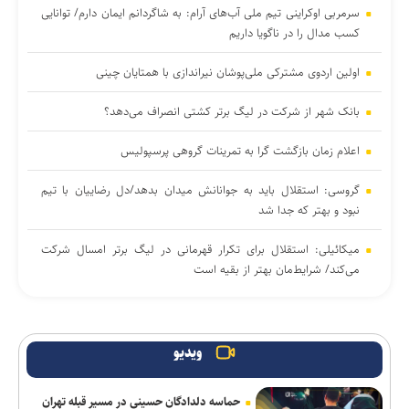
سرمربی اوکراینی تیم ملی آب‌های آرام: به شاگردانم ایمان دارم/ توانایی
کسب مدال را در ناگویا داریم
اولین اردوی مشترکی ملی‌پوشان نیراندازی با همتایان چینی
بانک شهر از شرکت در لیگ برتر کشتی انصراف می‌دهد؟
اعلام زمان بازگشت گرا به تمرینات گروهی پرسپولیس
گروسی: استقلال باید به جوانانش میدان بدهد/دل رضاییان با تیم
نبود و بهتر که جدا شد
میکائیلی: استقلال برای تکرار قهرمانی در لیگ برتر امسال شرکت
می‌کند/ شرایط‌مان بهتر از بقیه است
زمزمه‌هایی از طرح لالوویچ؛ مشکل «سن واقعی» کشتی‌گیران حل
می‌شود؟
ویدیو
پاکدل: تیم ملی هندبال بدون لژیونرها راهی بازی‌های آسیایی ناگویا
می‌شود/ نباید انتظار بیهوده‌ای ایجاد کنیم
حماسه دلدادگان حسینی در مسیر قبله تهران